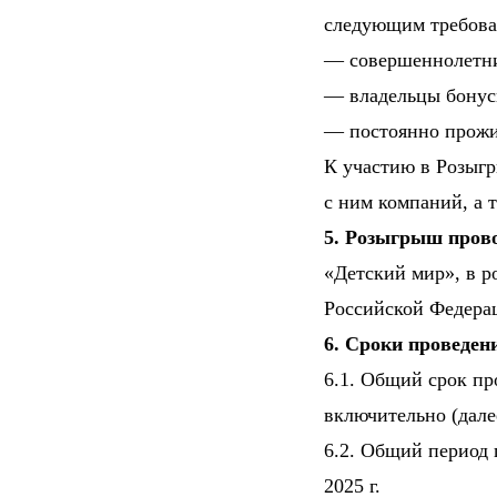
следующим требова
— совершеннолетние
— владельцы бонус
— постоянно прожи
К участию в Розыг
с ним компаний, а 
5. Розыгрыш пров
«Детский мир», в 
Российской Федера
6. Сроки проведе
6.1. Общий срок пр
включительно (дал
6.2. Общий период п
2025 г.