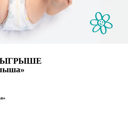
ОЗЫГРЫШЕ
алыша»
а»