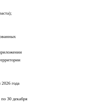
аста);
рованных
 приложении
территории
 2026 года
 по 30 декабря