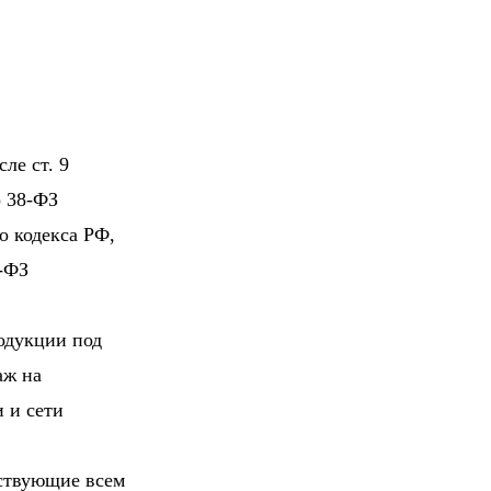
ле ст. 9
o 38-ФЗ
о кодекса РФ,
8-ФЗ
одукции под
аж на
 и сети
тствующие всем