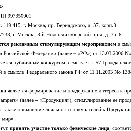
32
ПП 997350001
119 415, г. Москва, пр. Вернадского, д. 37, корп.3
238, г. Москва, 3-й Нижнелихоборский пр-д, д. 3 с.6
ется рекламным стимулирующим мероприятием
в смыс
а Российской Федерации (далее – «РФ») от 13.03.2006 N
ляется публичным конкурсом в смысле гл. 57 Гражданског
ей в смысле Федерального закона РФ от 11.11.2003 No 13
ыша
является формирование и поддержание интереса к пр
ampers» (далее – «Продукция»), стимулирование ее прод
а также повышение лояльности покупателей к Продукции
 мир».
гут принять участие только физические лица
, соотве