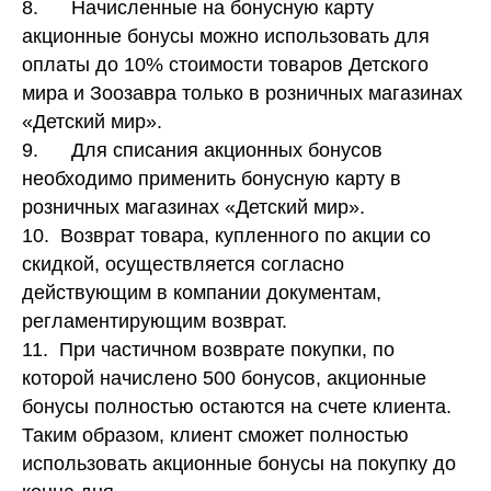
8. Начисленные на бонусную карту
акционные бонусы можно использовать для
оплаты до 10% стоимости товаров Детского
мира и Зоозавра только в розничных магазинах
«Детский мир».
9. Для списания акционных бонусов
необходимо применить бонусную карту в
розничных магазинах «Детский мир».
10. Возврат товара, купленного по акции со
скидкой, осуществляется согласно
действующим в компании документам,
регламентирующим возврат.
11. При частичном возврате покупки, по
которой начислено 500 бонусов, акционные
бонусы полностью остаются на счете клиента.
Таким образом, клиент сможет полностью
использовать акционные бонусы на покупку до