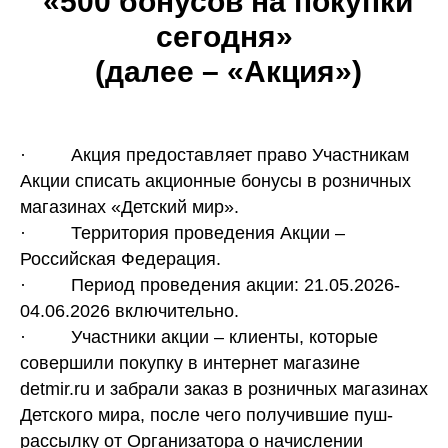
«500 бонусов на покупки
сегодня»
(далее – «Акция»)
· Акция предоставляет право Участникам
Акции списать акционные бонусы в розничных
магазинах «Детский мир».
· Территория проведения Акции –
Российская Федерация.
· Период проведения акции: 21.05.2026-
04.06.2026 включительно.
· Участники акции – клиенты, которые
совершили покупку в интернет магазине
detmir.ru и забрали заказ в розничных магазинах
Детского мира, после чего получившие пуш-
рассылку от Организатора о начислении