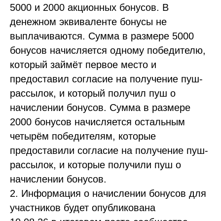
5000 и 2000 акционных бонусов. В
денежном эквиваленте бонусы не
выплачиваются. Сумма в размере 5000
бонусов начисляется одному победителю,
который займёт первое место и
предоставил согласие на получение пуш-
рассылок, и который получил пуш о
начислении бонусов. Сумма в размере
2000 бонусов начисляется остальным
четырём победителям, которые
предоставили согласие на получение пуш-
рассылок, и которые получили пуш о
начислении бонусов.
2. Информация о начислении бонусов для
участников будет опубликована