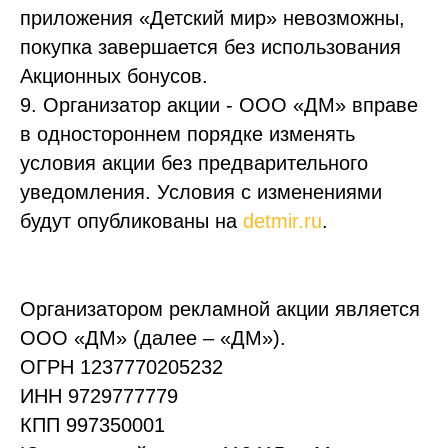
приложения «Детский мир» невозможны,
покупка завершается без использования
Акционных бонусов.
9. Организатор акции - ООО «ДМ» вправе
в одностороннем порядке изменять
условия акции без предварительного
уведомления. Условия с изменениями
будут опубликованы на
detmir.ru
.
Организатором рекламной акции является
ООО «ДМ» (далее – «ДМ»).
ОГРН 1237770205232
ИНН 9729777779
КПП 997350001