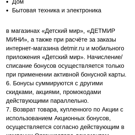
Дом
Бытовая техника и электроника
в магазинах «Детский мир», «ДЕТМИР
МИНИ», а также при расчёте за заказы
интернет-магазина detmir.ru и мобильного
приложения «Детский мир». Начисление/
списание бонусов осуществляется только
при применении активной бонусной карты.
6. Бонусы суммируются с другими
скидками, акциями, промокодами
действующими параллельно.
7. Возврат товара, купленного по Акции с
использованием Акционных бонусов,
осуществляется согласно действующим в