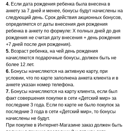
4.
Если дата рождения ребенка была внесена в
анкету за 7 дней и менее, бонусы будут начислены на
следующий день. Срок действия акционных бонусов,
определяется от даты внесения дня рождения
ребенка в анкету по формуле: Х полных дней до дня
рождения не считая дату внесения + день рождения
+7 дней после дня рождения).
5.
Возраст ребенка, на чей день рождения
начисляются подарочные бонусы, должен быть не
более 12 лет.
6.
Бонусы начисляются на активную карту, при
условии, что по карте заполнена анкета клиента и в
анкете указан номер телефона.
7.
Бонусы начисляются на карту клиента, если был
факт совершения покупки в сети «Детский мир» за
последние 3 года. Если по карте не было покупок за
последние 3 года в сети «Детский мир», то бонусы
начислены не будут.
При покупке в Интернет-Магазине заказ должен быть