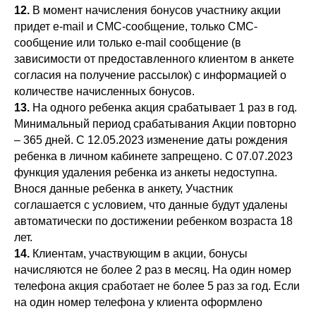
12.
В момент начисления бонусов участнику акции
придет e-mail и СМС-сообщение, только СМС-
сообщение или только e-mail сообщение (в
зависимости от предоставленного клиентом в анкете
согласия на получение рассылок) с информацией о
количестве начисленных бонусов.
13.
На одного ребенка акция срабатывает 1 раз в год.
Минимальный период срабатывания Акции повторно
– 365 дней. С 12.05.2023 изменение даты рождения
ребенка в личном кабинете запрещено. С 07.07.2023
функция удаления ребенка из анкеты недоступна.
Внося данные ребенка в анкету, Участник
соглашается с условием, что данные будут удалены
автоматически по достижении ребенком возраста 18
лет.
14.
Клиентам, участвующим в акции, бонусы
начисляются не более 2 раз в месяц. На один номер
телефона акция сработает не более 5 раз за год. Если
на один номер телефона у клиента оформлено