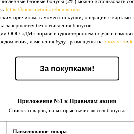
ачисленные базовые бонусы (2%) можно использовать со
мы:
https://bonus.detmir.ru/bonus-rules
ским причинам, в момент покупки, операции с картами 
а завершается без начисления бонусов.
ции ООО «ДМ» вправе в одностороннем порядке изменять
уведомления, изменения будут размещены на
zoozavr.ru
/
de
За покупками!
Приложение №1 к Правилам акции
Список товаров, на которые начисляются бонусы:
Наименование товара