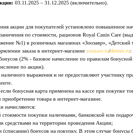
кции:
03.11.2025 – 31.12.2025 (включительно).
ния акции для покупателей установлено повышенное на
граничения по стоимости, рационов Royal Canin Care (в
жение №1) в розничных магазинах «Зоозавр»,
«Детский
млении заказа в интернет-магазине
zoozavr.ru
/
detmir.ru
:
 бонусов (2% - базовое начисление по правилам бонусно
исление по акции).
наличного выражения и не предоставляют участнику пра
енте.
если бонусная карта применена на кассе при покупке то
и приобретении товара в интернет-магазине.
ки начисляются:
й стоимости покупки наличными, банковской или подаро
и средствами на территории проведения Акции;
и (списании) бонусов на покупку. В этом случае бонусы 