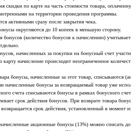
ия скидки по карте на часть стоимости товара, оплачен
смотренными на территории проведения программы.
ся активными сразу после закрытия чека.
онусы округляются до 10 копеек в меньшую сторону.
 бонусов (количество бонусов к начислению) учитывает
тдельно.
нусов, начисленных за покупки на бонусный счет участн
 карту начисление происходит неограниченное количеств
вара бонусы, начисленные за этот товар, списываются (а
сли начисленные бонусы за возвращаемый товар уже испо
сного счета списываются бонусы в рамках бонусного счет
левает срок действия бонусов. При возврате товара бон
, возвращается срок действия, установленный в момент и
начисленные акционные бонусы (13%) можно списать до