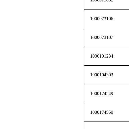
1000073106
1000073107
1000101234
1000104393
1000174549
1000174550