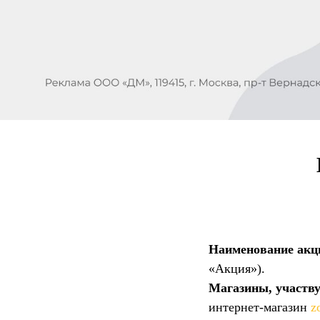
Наименование акц
«Акция»).
Магазины, участв
интернет-магазин
z