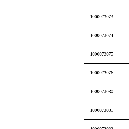
1000073073
1000073074
1000073075
1000073076
1000073080
1000073081
1000073082